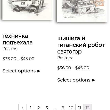
техничка
шишига и
подъехала
гиганский робот
Posters
святогор
Posters
$
36.00
–
$
45.00
$
36.00
–
$
45.00
Select options
Select options
←
1
2
3
…
9
10
11
12