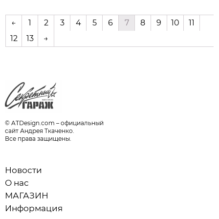
←
1
2
3
4
5
6
7
8
9
10
11
12
13
→
© ATDesign.com – официальный
сайт Андрея Ткаченко.
Все права защищены.
Новости
О нас
МАГАЗИН
Информация