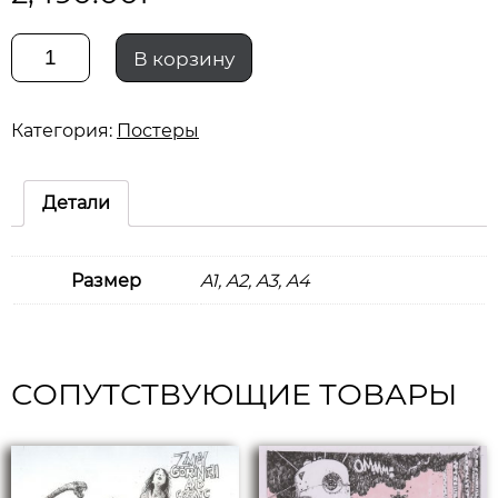
Количество
В корзину
print
Категория:
Постеры
cm
red
Детали
Размер
A1, A2, A3, A4
СОПУТСТВУЮЩИЕ ТОВАРЫ