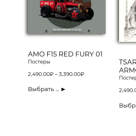
AMO F15 RED FURY 01
TSAR
Постеры
ARM
2,490.00
₽
–
3,390.00
₽
Посте
Выбрать ...
2,490.
Выбра