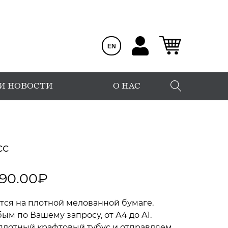
EN
 И НОВОСТИ
О НАС
сс
390.00
₽
тся на плотной мелованной бумаге.
м по Вашему запросу, от А4 до А1.
плотный крафтовый тубус и отправляем