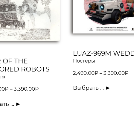
LUAZ-969M WED
 OF THE
Постеры
ORED ROBOTS
2,490.00
₽
–
3,390.00
₽
ры
Выбрать ...
00
₽
–
3,390.00
₽
ть ...