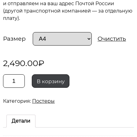
и отправляем на ваш адрес Почтой России
(другой транспортной компанией — за отдельную
плату).
Размер
Очистить
2,490.00
₽
Количество
В корзину
maz-
Категория:
Постеры
200
mazafucker
Детали
02