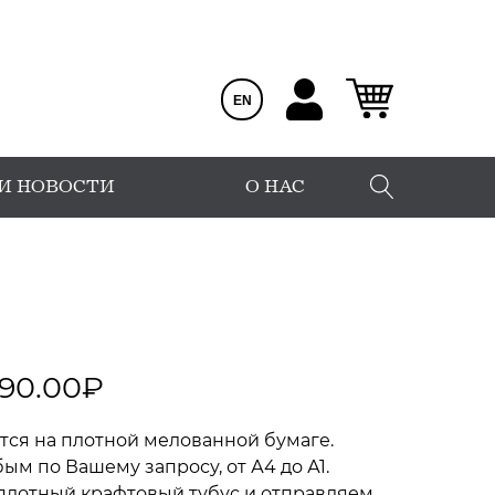
EN
 И НОВОСТИ
О НАС
390.00
₽
тся на плотной мелованной бумаге.
м по Вашему запросу, от А4 до А1.
плотный крафтовый тубус и отправляем