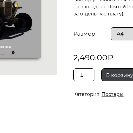
на ваш адрес Почтой Ро
за отдельную плату).
Размер
2,490.00
₽
Количество
В корзин
gaz-
Категория:
Постеры
mm
mod
02