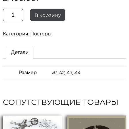
Количество
В корзину
combat
Категория:
Постеры
matryoshka
p1
Детали
Размер
A1, A2, A3, A4
СОПУТСТВУЮЩИЕ ТОВАРЫ